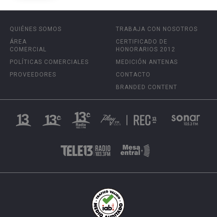
QUIÉNES SOMOS
TRABAJA CON NOSOTROS
ÁREA
CERTIFICADO DE
COMERCIAL
HONORARIOS 2012
POLÍTICAS COMERCIALES
MEDICIÓN ANTENAS
PROVEEDORES
CONTACTO
BRANDED CONTENT