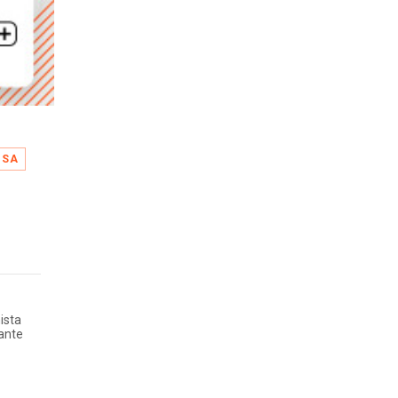
OSA
ista
iante