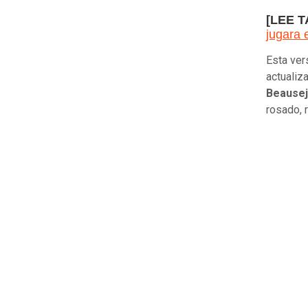
[LEE 
jugara 
Esta ver
actualiz
Beause
rosado, 