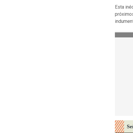
Esta iné
próximos
indumen
Se