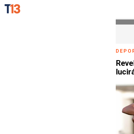
DEPO
Revel
lucir