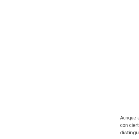
Aunque e
con cier
disting