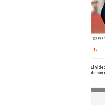
4 DE FEB
T13
El vide
de sus 