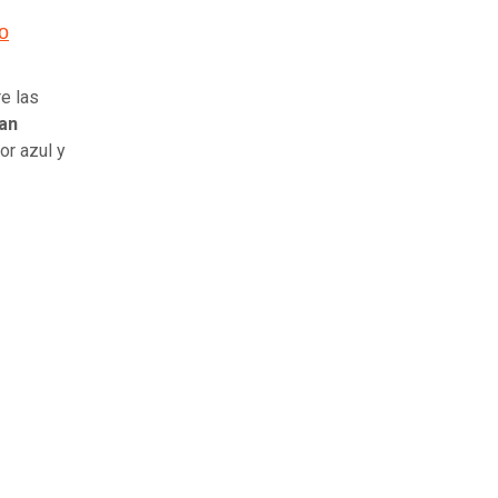
o
e las
an
or azul y