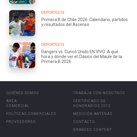
DEPORTES13
Primera B de Chile 2026: Calendario, partidos
y resultados del Ascenso
DEPORTES13
Rangers vs. Curicó Unido EN VIVO: A qué
hora y dónde ver el Clásico del Maule de la
Primera B 2026
QUIÉNES SOMOS
TRABAJA CON NOSOTROS
ÁREA
CERTIFICADO DE
COMERCIAL
HONORARIOS 2012
POLÍTICAS COMERCIALES
MEDICIÓN ANTENAS
PROVEEDORES
CONTACTO
BRANDED CONTENT