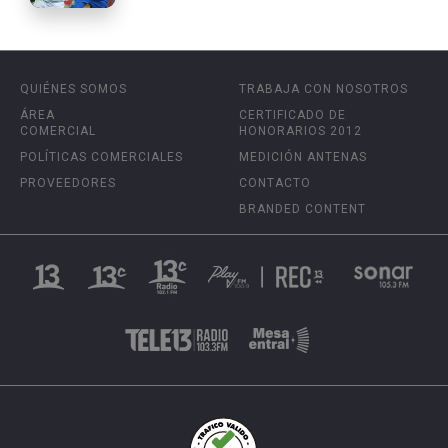
QUIÉNES SOMOS
TRABAJA CON NOSOTROS
ÁREA
CERTIFICADO DE
COMERCIAL
HONORARIOS 2012
POLÍTICAS COMERCIALES
MEDICIÓN ANTENAS
PROVEEDORES
CONTACTO
BRANDED CONTENT