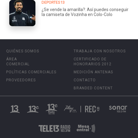
DEPORTES13
¿Se vende la amarilla?: Así puedes conseguir
la camiseta de Vozinha en Colo-Colo
QUIÉNES SOMOS
TRABAJA CON NOSOTROS
ÁREA
CERTIFICADO DE
COMERCIAL
HONORARIOS 2012
POLÍTICAS COMERCIALES
MEDICIÓN ANTENAS
PROVEEDORES
CONTACTO
BRANDED CONTENT