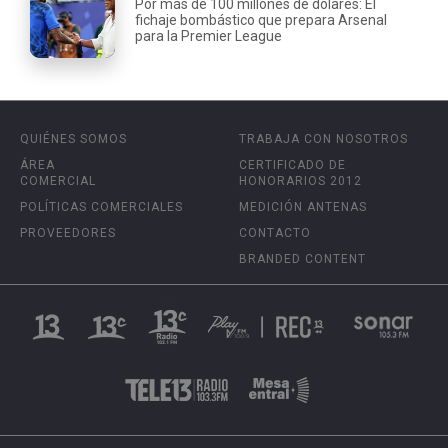
Por más de 100 millones de dólares: El
fichaje bombástico que prepara Arsenal
para la Premier League
QUIÉNES SOMOS
TRABAJA CON NOSOTROS
ÁREA
CERTIFICADO DE
COMERCIAL
HONORARIOS 2012
POLÍTICAS COMERCIALES
MEDICIÓN ANTENAS
PROVEEDORES
CONTACTO
BRANDED CONTENT