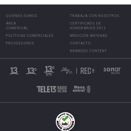
QUIÉNES SOMOS
TRABAJA CON NOSOTROS
ÁREA
CERTIFICADO DE
COMERCIAL
HONORARIOS 2012
POLÍTICAS COMERCIALES
MEDICIÓN ANTENAS
PROVEEDORES
CONTACTO
BRANDED CONTENT