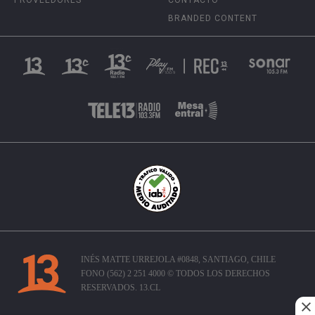
BRANDED CONTENT
INÉS MATTE URREJOLA #0848, SANTIAGO, CHILE
FONO (562) 2 251 4000 © TODOS LOS DERECHOS
RESERVADOS. 13.CL