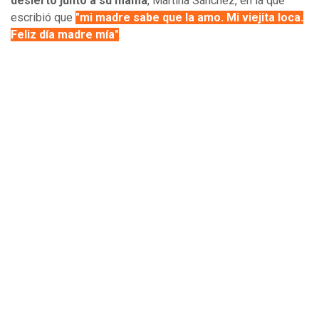
desierto junto a su mamá
, Martina Sánchez, en la que
escribió que
"mi madre sabe que la amo. Mi viejita loca.
Feliz día madre mía"
.