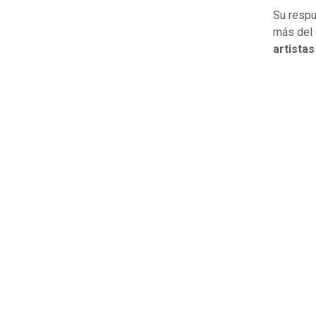
Su respu
más del 
artista