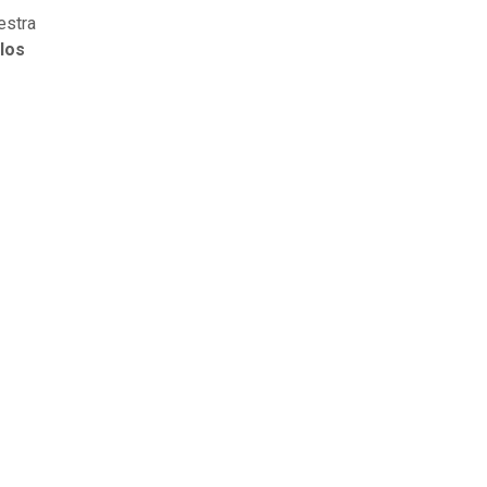
estra
los