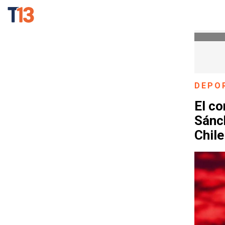
DEPO
El co
Sánc
Chile