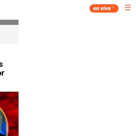
☰
s
or