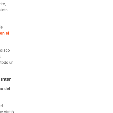
dre,
uinta
de
en el
 disco
s
 todo un
Inter
mo del
el
ue vistió