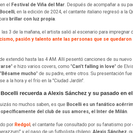
 en el
Festival de Viña del Mar
. Después de acompañar a su pa
Bocelli
, en la edición de 2024, el cantante italiano regresó a la Q
 para
brillar con luz propia
.
 las 3 de la mañana, el artista salió al escenario para impregnar 
cismo, pasión y talento ante las personas que se quedaron 
de extendió hasta las 4 AM. Allí pesentó canciones de su nuevo
arse
" e hizo varios covers, como "
Can't falling in love
" de Elvi
"
Bésame mucho
" de su padre, entre otros. Su presentación fue
se a la hora y el frío en la "Ciudad Jardín".
Bocelli recuerda a Alexis Sánchez y su pasado en el 
quizás no muchos saben, es que
Bocelli es un fanático acérri
específicamente del club de sus amores, el Inter de Milán
.
ado por
Redgol
, el cantante fue consultado por su fanatismo por 
nerazzurri" y el paso de un futbolista chileno:
Alexis Sánchez
, q