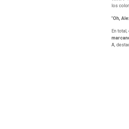
los colo
"
Oh, Ale
En total,
marcand
A, desta