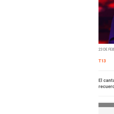
23 DE FE
T13
El cant
recuerd