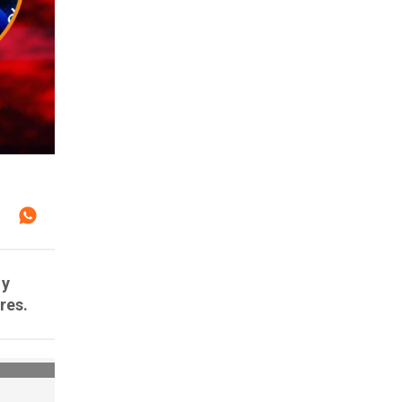
 y
res.