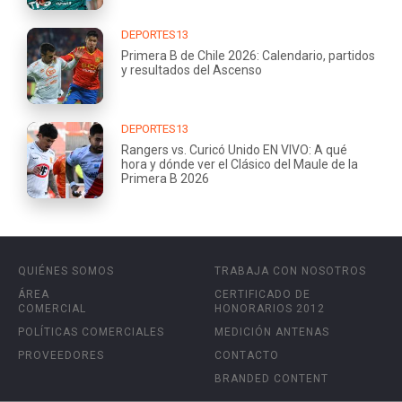
DEPORTES13
Primera B de Chile 2026: Calendario, partidos
y resultados del Ascenso
DEPORTES13
Rangers vs. Curicó Unido EN VIVO: A qué
hora y dónde ver el Clásico del Maule de la
Primera B 2026
QUIÉNES SOMOS
TRABAJA CON NOSOTROS
ÁREA
CERTIFICADO DE
COMERCIAL
HONORARIOS 2012
POLÍTICAS COMERCIALES
MEDICIÓN ANTENAS
PROVEEDORES
CONTACTO
BRANDED CONTENT