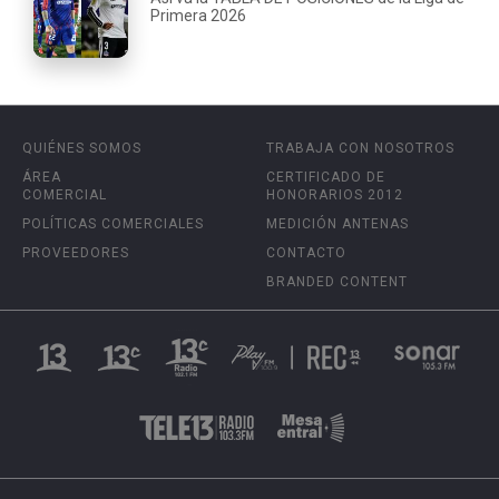
Primera 2026
QUIÉNES SOMOS
TRABAJA CON NOSOTROS
ÁREA
CERTIFICADO DE
COMERCIAL
HONORARIOS 2012
POLÍTICAS COMERCIALES
MEDICIÓN ANTENAS
PROVEEDORES
CONTACTO
BRANDED CONTENT