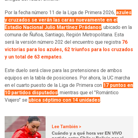
Por la fecha número 11 de la Liga de Primera 2026,
azules
y cruzados se verán las caras nuevamente en el
Estadio Nacional Julio Martínez Prádanos
, ubicado en la
comuna de Ñuñoa, Santiago, Región Metropolitana. Esta
será la versión número 202 del encuentro que registra
76
victorias para los azules, 62 triunfos para los cruzados
y un total de 63 empates
.
Este duelo será clave para las pretensiones de ambos
equipos en la tabla de posiciones. Por ahora, la UC marcha
en el cuarto puesto de la Liga de Primera con
17 puntos en
10 partidos disputados
, mientras que el "Romántico
Viajero" se
ubica séptimo con 14 unidades
.
Lee También >
Cuándo y a qué hora ver EN VIVO
partido entre Chile y Bolivia por el