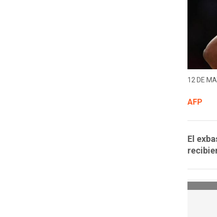
12 DE MA
AFP
El exba
recibie