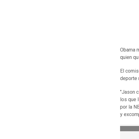
Obama me
quien qu
El comis
deporte 
"Jason c
los que 
por la N
y excom