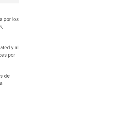
s por los
s,
ated y al
ces por
as de
na