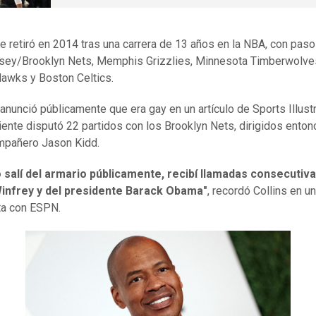
se retiró en 2014 tras una carrera de 13 años en la NBA, con paso
sey/Brooklyn Nets, Memphis Grizzlies, Minnesota Timberwolve
Hawks y Boston Celtics.
anunció públicamente que era gay en un artículo de Sports Illustr
iente disputó 22 partidos con los Brooklyn Nets, dirigidos enton
mpañero Jason Kidd.
 salí del armario públicamente, recibí llamadas consecutiv
infrey y del presidente Barack Obama"
, recordó Collins en u
ta con ESPN.