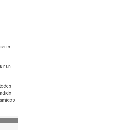
ien a
uir un
 todos
undido
, amigos