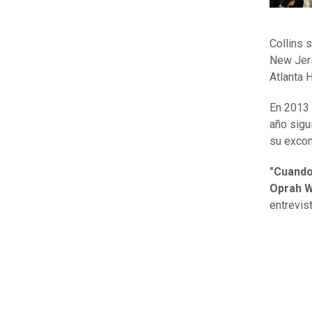
Collins 
New Jer
Atlanta 
En 2013 
año sigu
su exco
"Cuando
Oprah W
entrevis