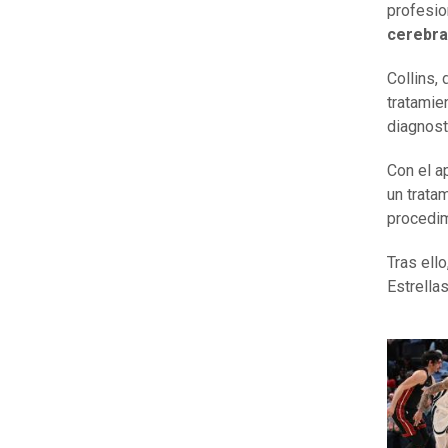
profesio
cerebra
Collins,
tratamie
diagnost
Con el 
un trata
procedim
Tras ell
Estrella