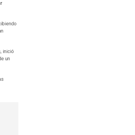
er
cibiendo
an
, inició
de un
as