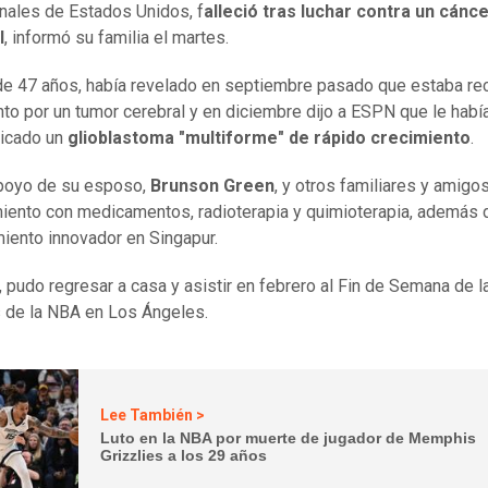
nales de Estados Unidos, f
alleció tras luchar contra un cánc
l
, informó su familia el martes.
 de 47 años, había revelado en septiembre pasado que estaba re
nto por un tumor cerebral y en diciembre dijo a ESPN que le habí
icado un
glioblastoma "multiforme" de rápido crecimiento
.
apoyo de su esposo,
Brunson Green
, y otros familiares y amigos
miento con medicamentos, radioterapia y quimioterapia, además 
iento innovador en Singapur.
o, pudo regresar a casa y asistir en febrero al Fin de Semana de l
s de la NBA en Los Ángeles.
Lee También >
Luto en la NBA por muerte de jugador de Memphis
Grizzlies a los 29 años