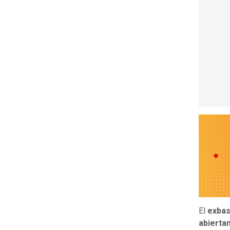
El
exbas
abierta