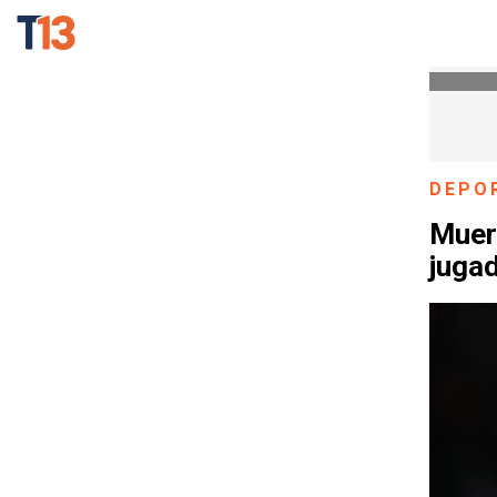
DEPO
Muere
jugad