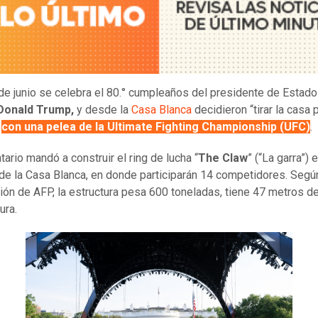
de junio se celebra el 80.° cumpleaños del presidente de Estad
Donald Trump,
y desde la
Casa Blanca
decidieron “tirar la casa p
”
con una pelea de la
Ultimate Fighting Championship
(UFC)
.
tario mandó a construir el ring de lucha “
The Claw
” (“La garra”) 
 de la Casa Blanca, en donde participarán 14 competidores. Segú
ión de AFP, la estructura pesa 600 toneladas, tiene 47 metros d
ura.