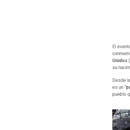
El event
conmemor
Unidos
(
su nacim
Desde la
es un “
p
pueblo q