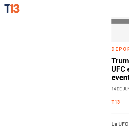
DEPO
Trump
UFC e
even
14 DE JUN
T13
La UFC