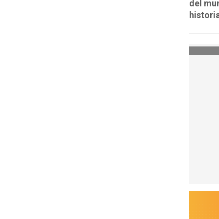
del mun
histori