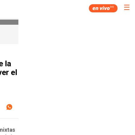
☰
e la
er el
mixtas