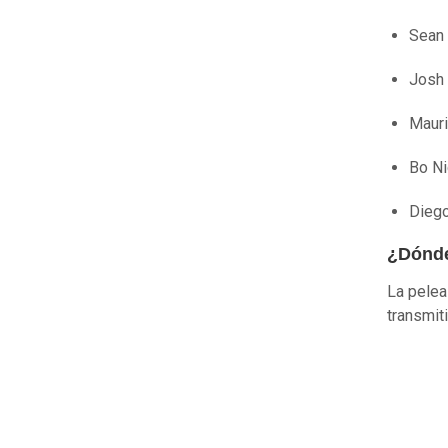
Sean 
Josh 
Mauri
Bo Ni
Diego
¿Dónde
La pelea
transmit