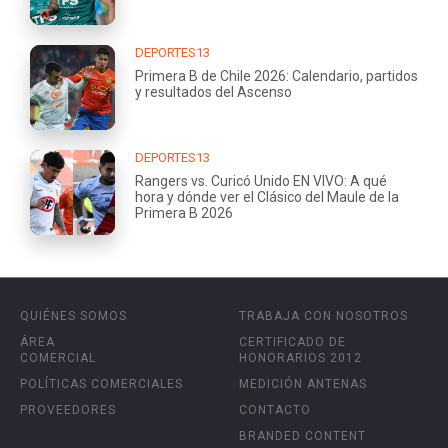
DEPORTES13
Primera B de Chile 2026: Calendario, partidos
y resultados del Ascenso
DEPORTES13
Rangers vs. Curicó Unido EN VIVO: A qué
hora y dónde ver el Clásico del Maule de la
Primera B 2026
QUIÉNES SOMOS
TRABAJA CON NOSOTROS
ÁREA
CERTIFICADO DE
COMERCIAL
HONORARIOS 2012
POLÍTICAS COMERCIALES
MEDICIÓN ANTENAS
PROVEEDORES
CONTACTO
BRANDED CONTENT