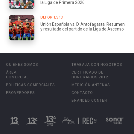
la Liga de Primera 2026
DEPORTES13
Unión Española vs. D. Antofagasta: Resumen
y resultado del partido de la Liga de Ascenso
QUIÉNES SOMOS
TRABAJA CON NOSOTROS
ÁREA
CERTIFICADO DE
COMERCIAL
HONORARIOS 2012
POLÍTICAS COMERCIALES
MEDICIÓN ANTENAS
PROVEEDORES
CONTACTO
BRANDED CONTENT