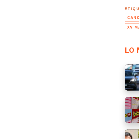
ETIQ
CANO
XV M
LO 