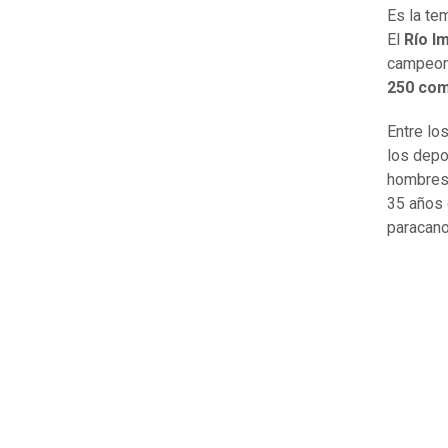
Es la te
El
Río I
campeona
250 com
Entre lo
los depo
hombres 
35 años 
paracano