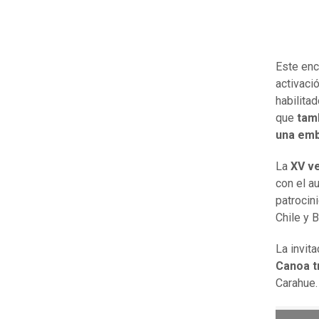
Este enc
activaci
habilita
que
tam
una emb
La
XV ve
con el a
patrocin
Chile y 
La invit
Canoa tr
Carahue.