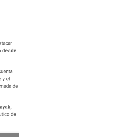
,
l
stacar
a desde
uenta
 y el
Armada de
ayak,
utico de