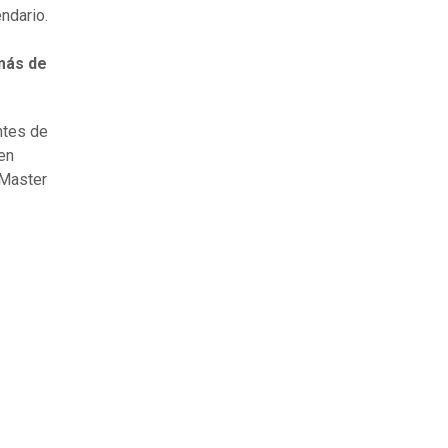
ndario.
más de
ntes de
en
 Master