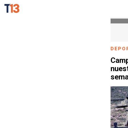
DEPO
Camp
nuest
sem