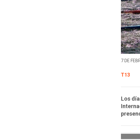
7 DE FEB
T13
Los día
Interna
presenc