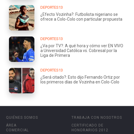
DEPORTES13
¿Efecto Vozinha?: Futbolista nigeriano se
ofrece a Colo-Colo con particular propuesta
DEPORTES13
¿Va por TV?: A qué hora y cómo ver EN VIVO
a Universidad Católica vs. Cobresal por la
Liga de Primera
DEPORTES13
¿Será citado?: Esto dijo Fernando Ortiz por
los primeros días de Vozinha en Colo-Colo
QUIÉNES SOMOS
TRABAJA CON NOSOTROS
ÁREA
CERTIFICADO DE
COMERCIAL
HONORARIOS 2012