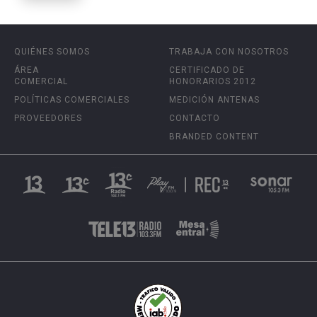
QUIÉNES SOMOS
TRABAJA CON NOSOTROS
ÁREA
CERTIFICADO DE
COMERCIAL
HONORARIOS 2012
POLÍTICAS COMERCIALES
MEDICIÓN ANTENAS
PROVEEDORES
CONTACTO
BRANDED CONTENT