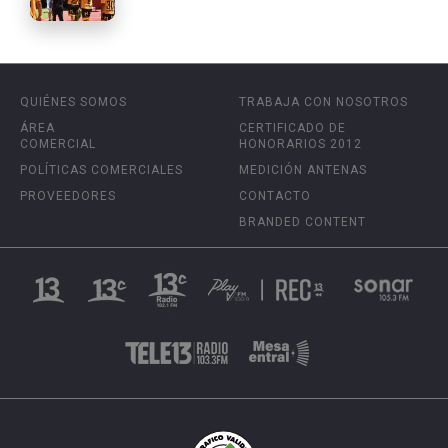
QUIÉNES SOMOS
TRABAJA CON NOSOTROS
ÁREA
CERTIFICADO DE
COMERCIAL
HONORARIOS 2012
POLÍTICAS COMERCIALES
MEDICIÓN ANTENAS
PROVEEDORES
CONTACTO
BRANDED CONTENT