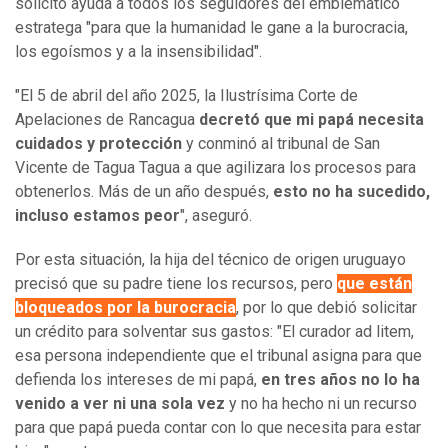
solicitó ayuda a todos los seguidores del emblemático
estratega "para que la humanidad le gane a la burocracia,
los egoísmos y a la insensibilidad".
"El 5 de abril del año 2025, la Ilustrísima Corte de
Apelaciones de Rancagua
decretó que mi papá necesita
cuidados y protección
y conminó al tribunal de San
Vicente de Tagua Tagua a que agilizara los procesos para
obtenerlos. Más de un año después,
esto no ha sucedido,
incluso estamos peor
", aseguró.
Por esta situación, la hija del técnico de origen uruguayo
precisó que su padre tiene los recursos, pero
que están
bloqueados por la burocracia
, por lo que debió solicitar
un crédito para solventar sus gastos: "El curador ad litem,
esa persona independiente que el tribunal asigna para que
defienda los intereses de mi papá,
en tres años no lo ha
venido a ver ni una sola vez
y no ha hecho ni un recurso
para que papá pueda contar con lo que necesita para estar