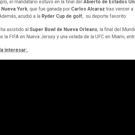
plo, el mandatario estuvo en la final del
Abierto de Estados Un
n Nueva York
, que fue ganada por
Carlos Alcaraz
tras vencer a
 Además, acudió a la
Ryder Cup de golf
, su deporte favorito.
ha asistido al
Super Bowl de Nueva Orleans
, la final del Mund
e la FIFA en Nueva Jersey y una velada de la UFC en Miami, entr
ía interesar: