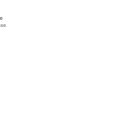
do
se.