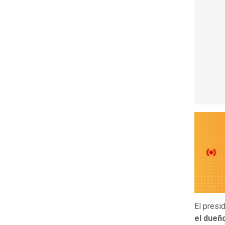
El presi
el dueñ