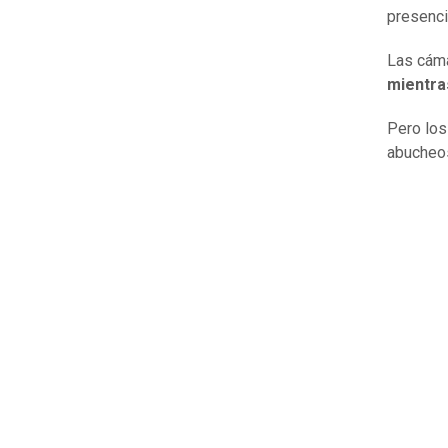
presenci
Las cáma
mientra
Pero los
abucheos