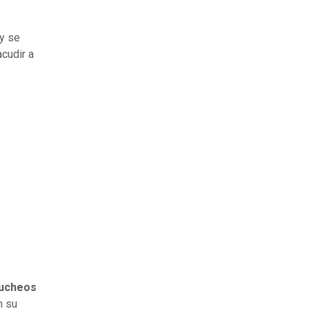
 y se
cudir a
bucheos
n su