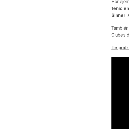
Por ejem
tenis e
Sinner
.
También 
Clubes d
Te podr