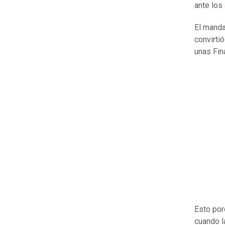
ante los
El manda
convirti
unas Fin
Esto por
cuando 