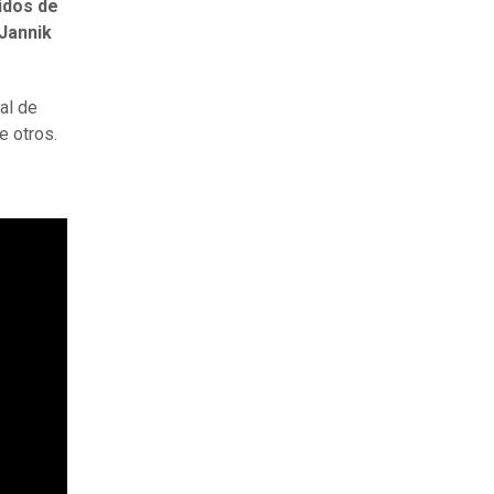
idos de
Jannik
ial de
e otros.