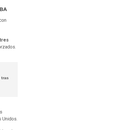
NBA
con
tres
orzados.
 tras
os
s Unidos.