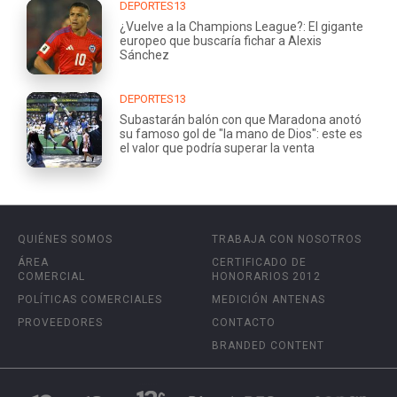
DEPORTES13
¿Vuelve a la Champions League?: El gigante
europeo que buscaría fichar a Alexis
Sánchez
DEPORTES13
Subastarán balón con que Maradona anotó
su famoso gol de "la mano de Dios": este es
el valor que podría superar la venta
QUIÉNES SOMOS
TRABAJA CON NOSOTROS
ÁREA
CERTIFICADO DE
COMERCIAL
HONORARIOS 2012
POLÍTICAS COMERCIALES
MEDICIÓN ANTENAS
PROVEEDORES
CONTACTO
BRANDED CONTENT