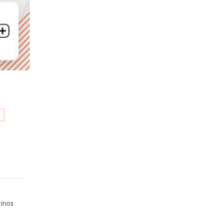
A
rinos