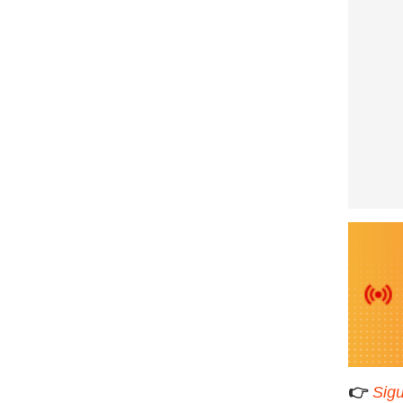
👉
Sigu