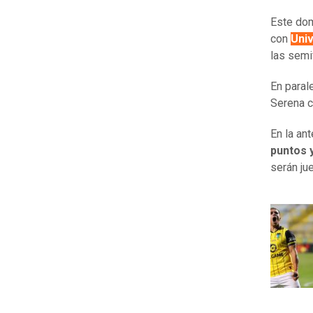
Este dom
con
Univ
las semif
En parale
Serena c
En la ant
puntos 
serán ju