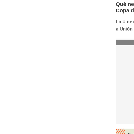
Qué nec
Copa d
La U nec
a Unión