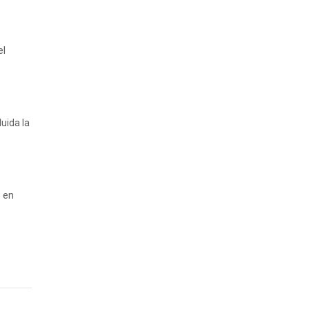
el
uida la
" en