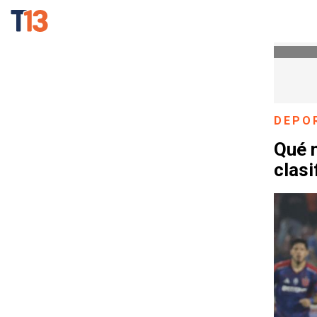
DEPO
Qué n
clasi