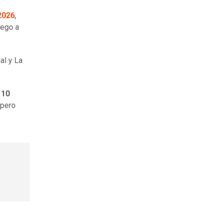
2026
,
uego a
al y La
 10
 pero