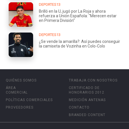
DEPORTES13
Brilló en la U, jugó por La Roja y ahora
refuerza a Unión Española: "Merecen estar
en Primera División"
DEPORTES13
¿Se vende la amarilla?: Así puedes conseguir
la camiseta de Vozinha en Colo-Colo
QUIÉNES SOMOS
TRABAJA CON NOSOTROS
ÁREA
CERTIFICADO DE
COMERCIAL
HONORARIOS 2012
POLÍTICAS COMERCIALES
MEDICIÓN ANTENAS
PROVEEDORES
CONTACTO
BRANDED CONTENT