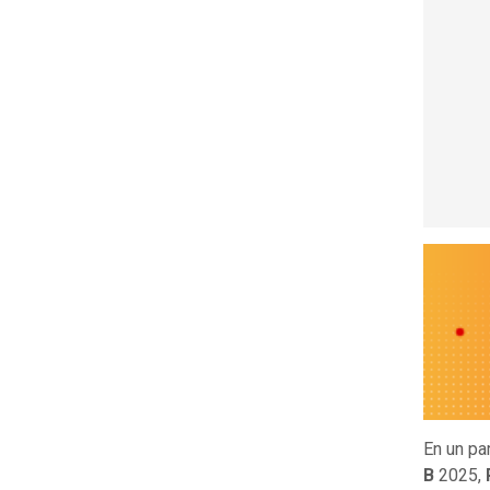
En un pa
B
2025,