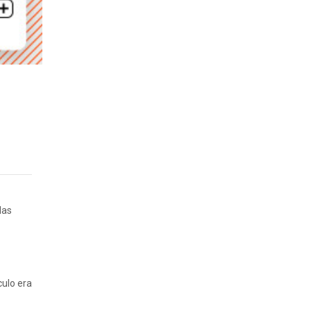
las
culo era