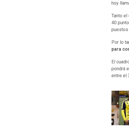
hoy llam
Tanto el
40 punto
puestos 
Por lo t
para co
El cuadr
pondrá e
entre el