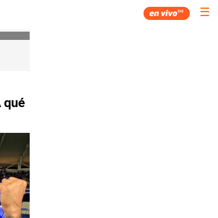
☰
A qué