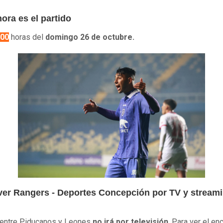
ora es el partido
:00
horas del
domingo 26 de octubre.
er Rangers - Deportes Concepción por TV y stream
 entre Piducanos y Leones
no irá por televisión
. Para ver el en