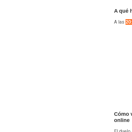
A qué h
A las
20
Cómo v
online
El duelo