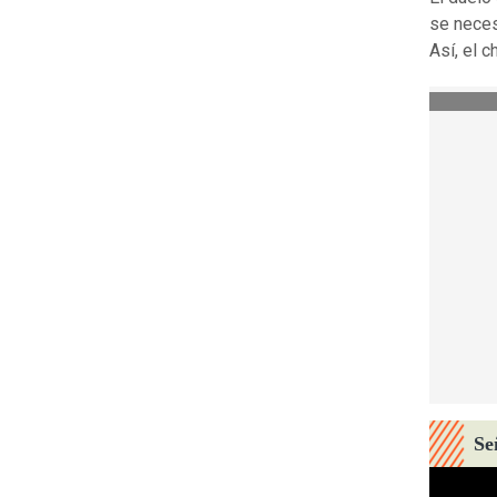
se neces
Así, el 
Se