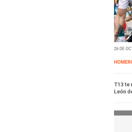
26 DE OC
HOMERO
T13 te 
León de