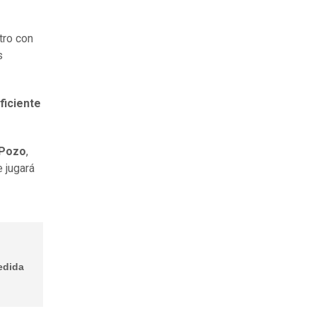
tro con
s
ficiente
 Pozo
,
e jugará
edida