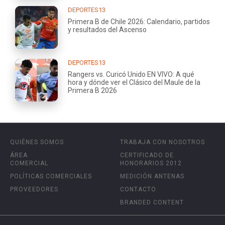
DEPORTES13
Primera B de Chile 2026: Calendario, partidos
y resultados del Ascenso
DEPORTES13
Rangers vs. Curicó Unido EN VIVO: A qué
hora y dónde ver el Clásico del Maule de la
Primera B 2026
QUIÉNES SOMOS
TRABAJA CON NOSOTROS
ÁREA
CERTIFICADO DE
COMERCIAL
HONORARIOS 2012
POLÍTICAS COMERCIALES
MEDICIÓN ANTENAS
PROVEEDORES
CONTACTO
BRANDED CONTENT