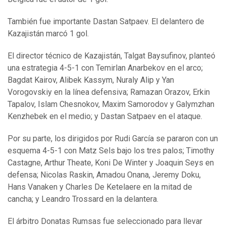
También fue importante Dastan Satpaev. El delantero de
Kazajistán marcó 1 gol.
El director técnico de Kazajistán, Talgat Baysufinov, planteó
una estrategia 4-5-1 con Temirlan Anarbekov en el arco;
Bagdat Kairov, Alibek Kassym, Nuraly Alip y Yan
Vorogovskiy en la línea defensiva; Ramazan Orazov, Erkin
Tapalov, Islam Chesnokov, Maxim Samorodov y Galymzhan
Kenzhebek en el medio; y Dastan Satpaev en el ataque.
Por su parte, los dirigidos por Rudi García se pararon con un
esquema 4-5-1 con Matz Sels bajo los tres palos; Timothy
Castagne, Arthur Theate, Koni De Winter y Joaquin Seys en
defensa; Nicolas Raskin, Amadou Onana, Jeremy Doku,
Hans Vanaken y Charles De Ketelaere en la mitad de
cancha; y Leandro Trossard en la delantera.
El árbitro Donatas Rumsas fue seleccionado para llevar