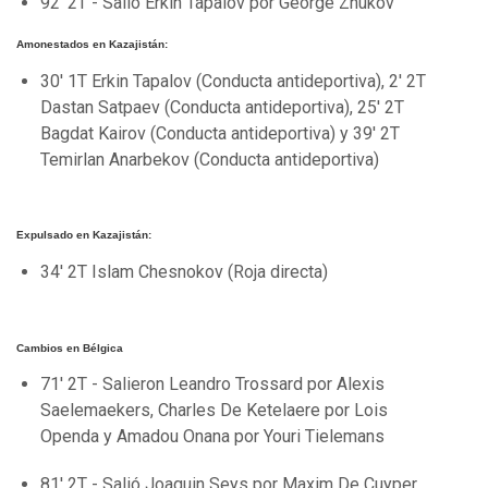
92' 2T - Salió Erkin Tapalov por George Zhukov
Amonestados en Kazajistán:
30' 1T Erkin Tapalov (Conducta antideportiva), 2' 2T
Dastan Satpaev (Conducta antideportiva), 25' 2T
Bagdat Kairov (Conducta antideportiva) y 39' 2T
Temirlan Anarbekov (Conducta antideportiva)
Expulsado en Kazajistán:
34' 2T Islam Chesnokov (Roja directa)
Cambios en Bélgica
71' 2T - Salieron Leandro Trossard por Alexis
Saelemaekers, Charles De Ketelaere por Lois
Openda y Amadou Onana por Youri Tielemans
81' 2T - Salió Joaquin Seys por Maxim De Cuyper