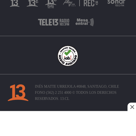
INÉS MATTE URREJOLA #0848, SANTIAGO, CHILE
FONO (562) 2 251 4000 © TODOS LOS DERECHOS
RESERVADOS. 13.CL