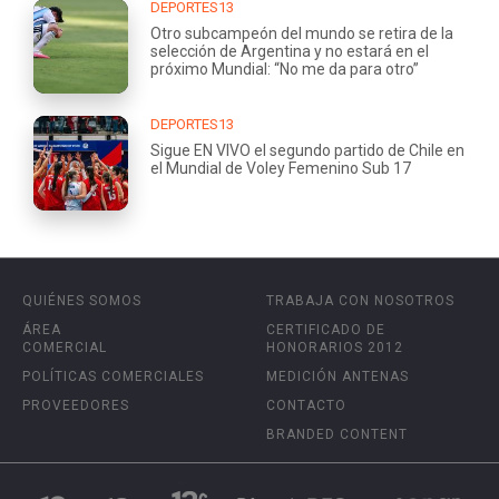
DEPORTES13
Otro subcampeón del mundo se retira de la
selección de Argentina y no estará en el
próximo Mundial: “No me da para otro”
DEPORTES13
Sigue EN VIVO el segundo partido de Chile en
el Mundial de Voley Femenino Sub 17
QUIÉNES SOMOS
TRABAJA CON NOSOTROS
ÁREA
CERTIFICADO DE
COMERCIAL
HONORARIOS 2012
POLÍTICAS COMERCIALES
MEDICIÓN ANTENAS
PROVEEDORES
CONTACTO
BRANDED CONTENT