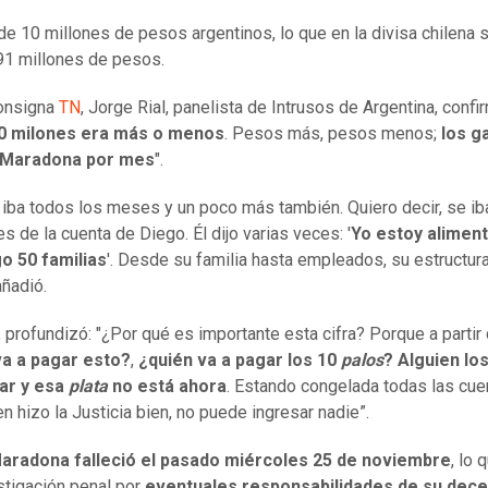
 de 10 millones de pesos argentinos, lo que en la divisa chilena 
1 millones de pesos.
onsigna
TN
, Jorge Rial, panelista de Intrusos de Argentina, confi
0 milones era más o menos
. Pesos más, pesos menos;
los g
e Maradona por mes
".
 iba todos los meses y un poco más también. Quiero decir, se ib
s de la cuenta de Diego. Él dijo varias veces: '
Yo estoy alimen
o 50 familias
'. Desde su familia hasta empleados, su estructura
añadió.
 profundizó: "¿Por qué es importante esta cifra? Porque a partir 
va a pagar esto?
,
¿quién va a pagar los 10
palos
?
Alguien los
ar y esa
plata
no está ahora
. Estando congelada todas las cue
n hizo la Justicia bien, no puede ingresar nadie”.
aradona falleció el pasado miércoles 25 de noviembre
, lo 
stigación penal por
eventuales responsabilidades de su dec