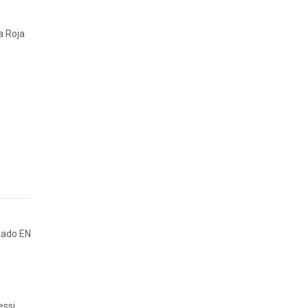
a Roja
tado EN
ssi,