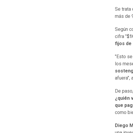
Se trata
más de 9
Según c
cifra "
$1
fijos d
"Esto se
los mese
sosteng
afuera", 
De paso,
¿quién 
que pag
como bie
Diego M
una inve