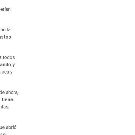
serían
rmó la
astos
a todos
tando y
 acá y
de ahora,
 tiene
ntas,
que abrió
eso
.