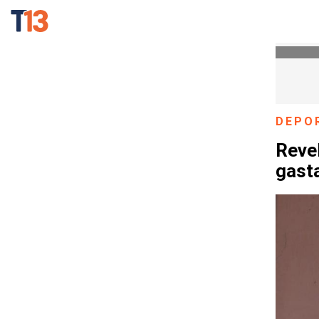
DEPO
Revel
gast