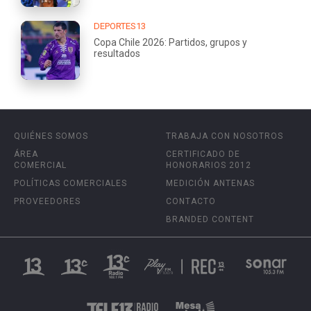
DEPORTES13
Copa Chile 2026: Partidos, grupos y
resultados
QUIÉNES SOMOS
TRABAJA CON NOSOTROS
ÁREA
CERTIFICADO DE
COMERCIAL
HONORARIOS 2012
POLÍTICAS COMERCIALES
MEDICIÓN ANTENAS
PROVEEDORES
CONTACTO
BRANDED CONTENT