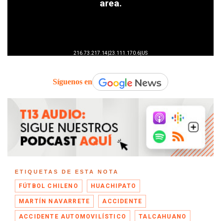
Síguenos en
ETIQUETAS DE ESTA NOTA
FÚTBOL CHILENO
HUACHIPATO
MARTÍN NAVARRETE
ACCIDENTE
ACCIDENTE AUTOMOVILÍSTICO
TALCAHUANO