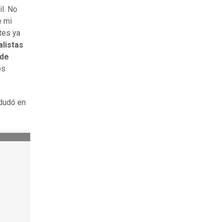
il. No
e mi
tes ya
alistas
 de
os
 dudó en