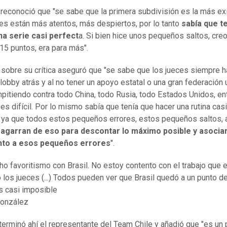
econoció que "se sabe que la primera subdivisión es la más ex
es están más atentos, más despiertos, por lo tanto
sabía que t
na serie casi perfect
a. Si bien hice unos pequeños saltos, cre
 15 puntos, era para más".
, sobre su crítica aseguró que "se sabe que los jueces siempre h
lobby atrás y al no tener un apoyo estatal o una gran federación
pitiendo contra todo China, todo Rusia, todo Estados Unidos, e
es difícil. Por lo mismo sabía que tenía que hacer una rutina casi
 ya que todos estos pequeños errores, estos pequeños saltos, al
 agarran de eso para descontar lo máximo posible y asocia
to a esos pequeños errores
".
o favoritismo con Brasil. No estoy contento con el trabajo que 
 los jueces (...) Todos pueden ver que Brasil quedó a un punto d
es casi imposible
onzález
terminó ahí el representante del Team Chile y añadió que "es un