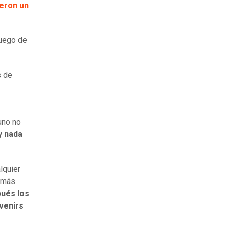
ieron un
luego de
s de
uno no
y nada
lquier
s más
ués los
uvenirs