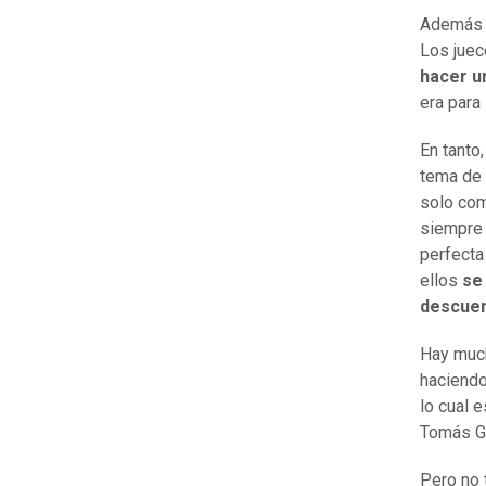
Además r
Los juec
hacer u
era para
En tanto
tema de 
solo com
siempre 
perfecta
ellos
se
descuen
Hay much
haciendo
lo cual 
Tomás G
Pero no 