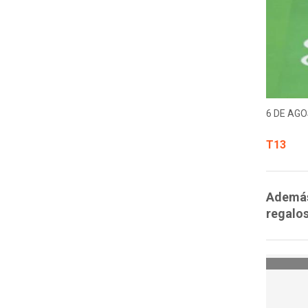
6 DE AGO
T13
Además
regalos