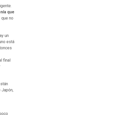
igente.
enía que
o que no
ay un
 uno está
ntonces
 final
r
están
e Japón,
 poco