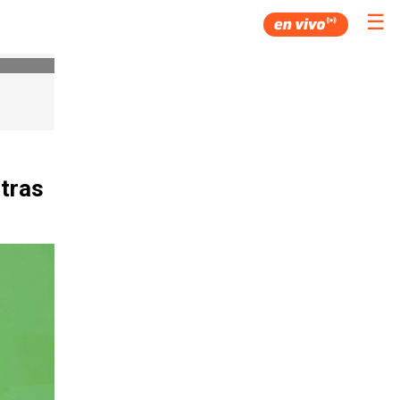
☰
 tras