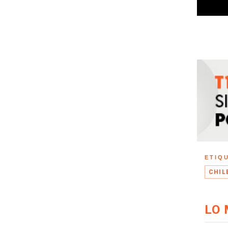
ETIQ
CHIL
LO 