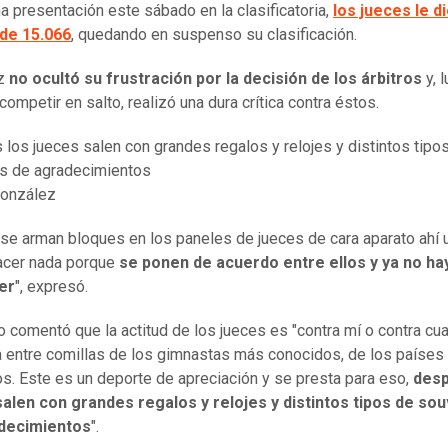
a presentación este sábado en la clasificatoria,
los jueces le d
 de 15.066
, quedando en suspenso su clasificación.
ez
no ocultó su frustración por la decisión de los árbitros
y, 
ompetir en salto, realizó una dura crítica contra éstos.
los jueces salen con grandes regalos y relojes y distintos tipo
s de agradecimientos
onzález
se arman bloques en los paneles de jueces de cara aparato ahí 
acer nada porque
se ponen de acuerdo entre ellos y ya no ha
er
", expresó.
no comentó que la actitud de los jueces es "contra mí o contra cua
entre comillas de los gimnastas más conocidos, de los paíse
s. Este es un deporte de apreciación y se presta para eso,
desp
alen con grandes regalos y relojes y distintos tipos de so
decimientos
".