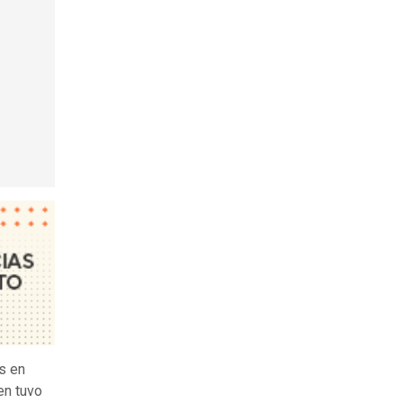
s en
en tuvo