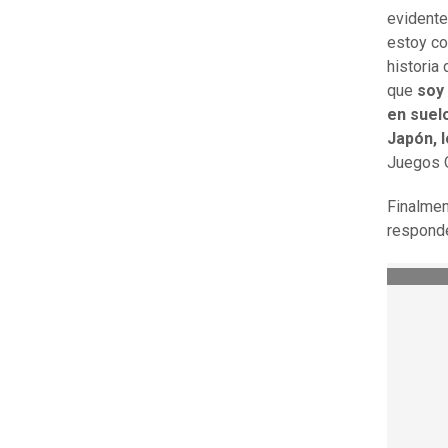
evidente
estoy co
historia
que
soy 
en suel
Japón, l
Juegos O
Finalmen
respond