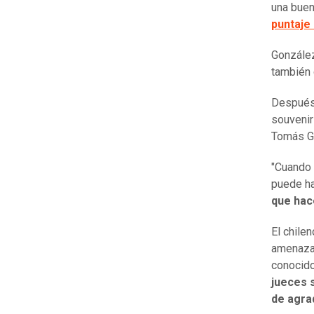
una buen
puntaje
Gonzál
también c
Después 
souvenir
Tomás G
"Cuando 
puede h
que hac
El chile
amenaza 
conocido
jueces s
de agra