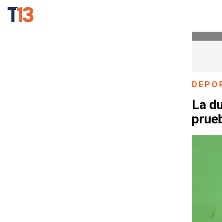
DEPO
La du
prueb