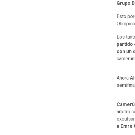
Grupo B
Esto po
Olímpico
Los tant
partido 
con un 
camerun
Ahora
Al
semifina
Camerún
árbitro 
expulsar
a Emre 