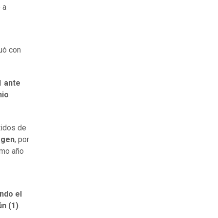
 a
uó con
1 ante
nio
rtidos de
egen
, por
imo año
ndo el
ún (1)
.