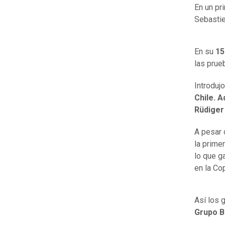
En un pr
Sebastie
En su
15
las prue
Introduj
Chile. 
Rüdiger
A pesar d
la prime
lo que g
en la Co
Así los 
Grupo B 