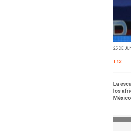
25 DE JUN
T13
La escu
los afr
México