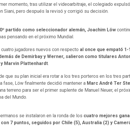
imer momento, tras utilizar el videoarbitraje, el colegiado expulsó
n Siani, pero después la revisó y corrigió su decisión.
0º partido como seleccionador alemán, Joachim Löw
contin
bas pensando en el próximo Mundial.
o cuatro jugadores nuevos con respecto
al once que empató 1-
Además de Demirbay y Werner, salieron como titulares Anto
 y Marvin Plattenhardt
.
e que su plan inicial era rotar a los tres porteros en los tres pa
ra fase, Löw finalmente decidió mantener a
Marc André Ter St
ana terreno para ser el primer suplente de Manuel Neuer, el próx
pa del Mundo.
germanos se instalaron en la ronda de los
cuatro mejores gana
con 7 puntos, seguidos por Chile (5), Australia (2) y Camer