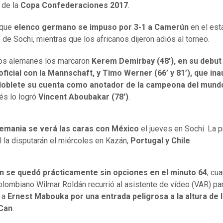
de la
Copa Confederaciones 2017
.
rque
elenco germano se impuso por 3-1 a Camerún
en el est
 de Sochi, mientras que los africanos dijeron adiós al torneo.
os alemanes los marcaron
Kerem Demirbay (48’), en su debut
oficial con la Mannschaft, y Timo Werner (66’ y 81’), que in
doblete su cuenta como anotador de la campeona del mund
és lo logró
Vincent Aboubakar (78')
.
emania se verá las caras con México
el jueves en Sochi. La 
l la disputarán el miércoles en Kazán,
Portugal y Chile
.
 se quedó prácticamente sin opciones en el minuto 64
, cu
colombiano Wilmar Roldán recurrió al asistente de vídeo (VAR) pa
 a
Ernest Mabouka por una entrada peligrosa a la altura de la
Can
.