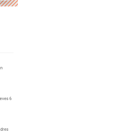
en
ueves 6
adres