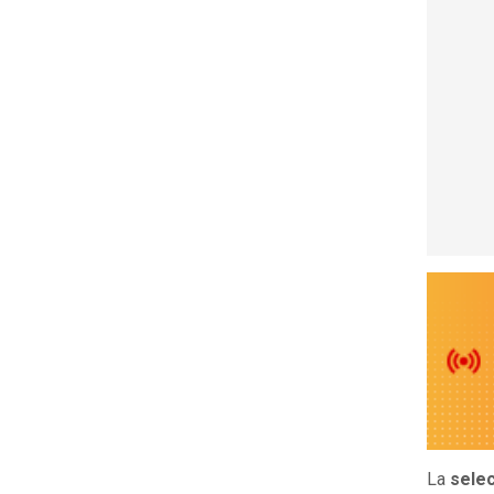
La
sele