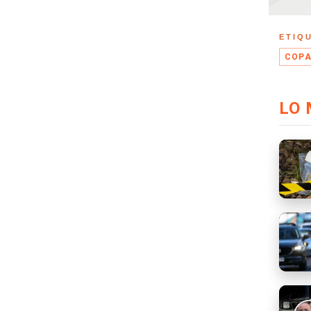
ETIQ
COPA
LO 