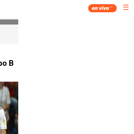
☰
po B