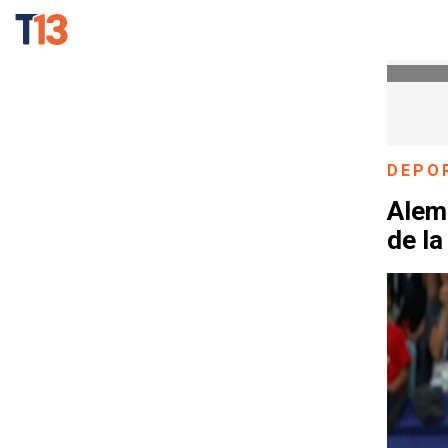
DEPO
Alem
de l