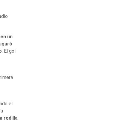
adio
 en un
auguró
o
. El gol
primera
ando el
ra
 rodilla