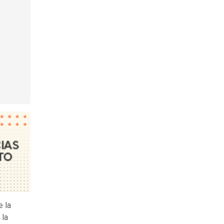
 la
 la