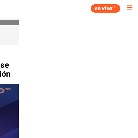
☰
 se
ión