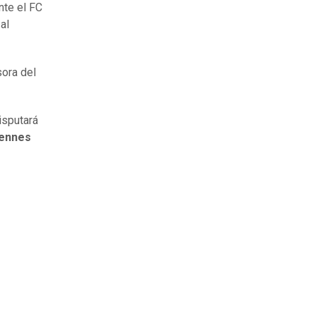
nte el FC
al
ora del
isputará
Rennes