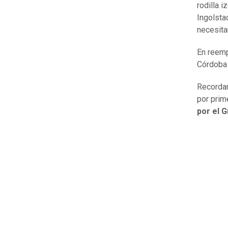
rodilla 
Ingolsta
necesitar
En reemp
Córdoba
Recordar
por prim
por el G