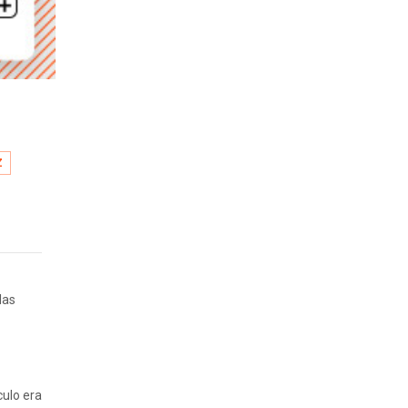
Z
las
culo era