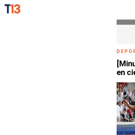
DEPO
[Min
en c