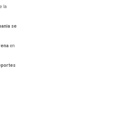
e la
ania se
rena
en
portes