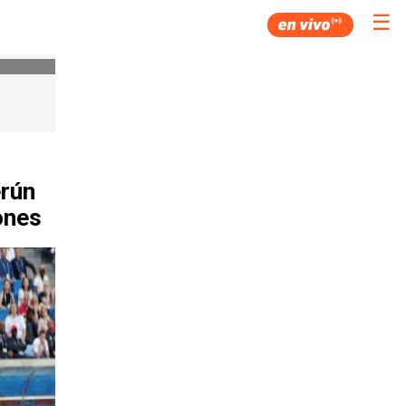
☰
erún
ones