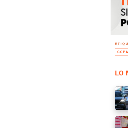
ETIQ
COPA
LO 