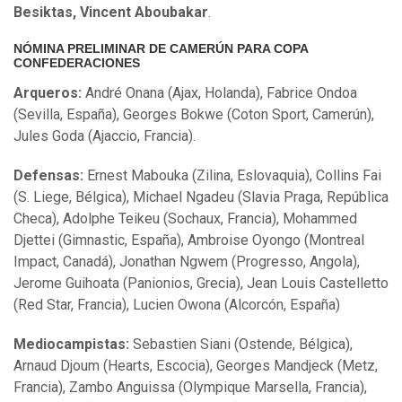
Besiktas, Vincent Aboubakar
.
NÓMINA PRELIMINAR DE CAMERÚN PARA COPA
CONFEDERACIONES
Arqueros:
André Onana (Ajax, Holanda), Fabrice Ondoa
(Sevilla, España), Georges Bokwe (Coton Sport, Camerún),
Jules Goda (Ajaccio, Francia).
Defensas:
Ernest Mabouka (Zilina, Eslovaquia), Collins Fai
(S. Liege, Bélgica), Michael Ngadeu (Slavia Praga, República
Checa), Adolphe Teikeu (Sochaux, Francia), Mohammed
Djettei (Gimnastic, España), Ambroise Oyongo (Montreal
Impact, Canadá), Jonathan Ngwem (Progresso, Angola),
Jerome Guihoata (Panionios, Grecia), Jean Louis Castelletto
(Red Star, Francia), Lucien Owona (Alcorcón, España)
Mediocampistas:
Sebastien Siani (Ostende, Bélgica),
Arnaud Djoum (Hearts, Escocia), Georges Mandjeck (Metz,
Francia), Zambo Anguissa (Olympique Marsella, Francia),