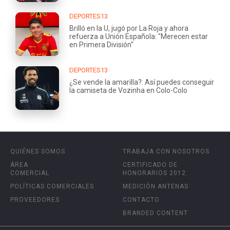
DEPORTES13
Brilló en la U, jugó por La Roja y ahora
refuerza a Unión Española: "Merecen estar
en Primera División"
DEPORTES13
¿Se vende la amarilla?: Así puedes conseguir
la camiseta de Vozinha en Colo-Colo
QUIÉNES SOMOS
TRABAJA CON NOSOTROS
ÁREA
CERTIFICADO DE
COMERCIAL
HONORARIOS 2012
POLÍTICAS COMERCIALES
MEDICIÓN ANTENAS
PROVEEDORES
CONTACTO
BRANDED CONTENT