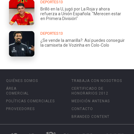
DEPORTES13
Brilló en la U, jugó por La Roja y ahora
refuerza a Unión Española: "Merecen estar
en Primera División"
DEPORTES13
¿Se vende la amarilla?: Así puedes conseguir
la camiseta de Vozinha en Colo-Colo
QUIÉNES SOMOS
TRABAJA CON NOSOTROS
ÁREA
CERTIFICADO DE
COMERCIAL
HONORARIOS 2012
POLÍTICAS COMERCIALES
MEDICIÓN ANTENAS
PROVEEDORES
CONTACTO
BRANDED CONTENT