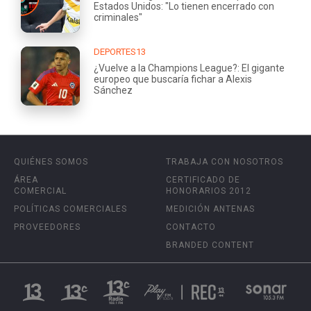
Estados Unidos: "Lo tienen encerrado con
criminales"
DEPORTES13
¿Vuelve a la Champions League?: El gigante
europeo que buscaría fichar a Alexis
Sánchez
QUIÉNES SOMOS
TRABAJA CON NOSOTROS
ÁREA
CERTIFICADO DE
COMERCIAL
HONORARIOS 2012
POLÍTICAS COMERCIALES
MEDICIÓN ANTENAS
PROVEEDORES
CONTACTO
BRANDED CONTENT