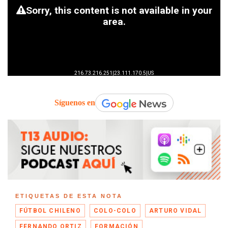
Síguenos en
ETIQUETAS DE ESTA NOTA
FÚTBOL CHILENO
COLO-COLO
ARTURO VIDAL
FERNANDO ORTIZ
FORMACIÓN