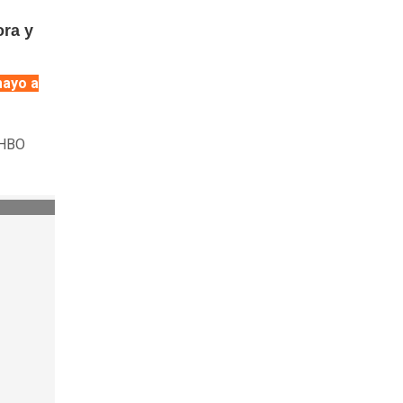
ora y
mayo a
 HBO