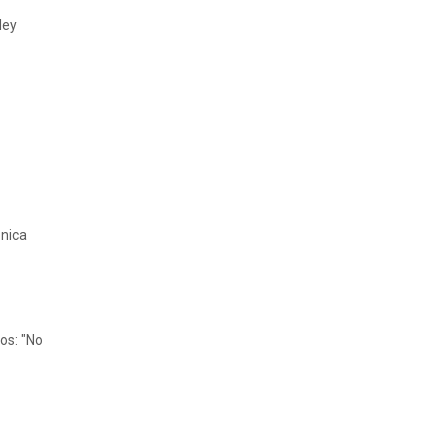
ley
ónica
os: "No