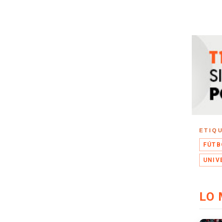
ETIQ
FÚTB
UNIV
LO 