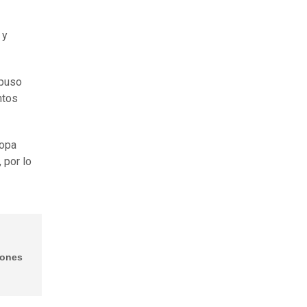
y
 puso
ntos
Copa
, por lo
iones