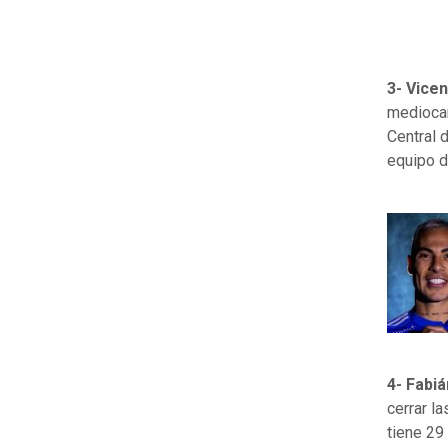
3- Vicen
mediocam
Central 
equipo d
4- Fabi
cerrar l
tiene 29