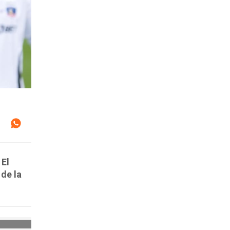
 El
de la