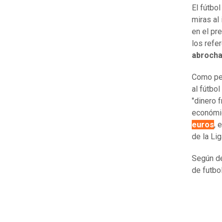
El fútbo
miras al
en el pr
los refe
abrocha
Como ped
al fútbol
"dinero 
económic
euros
, 
de la Li
Según de
de futbo