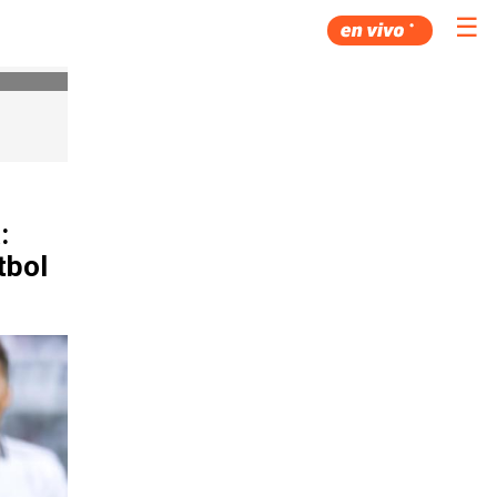
☰
:
tbol