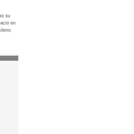
as su
pacio en
ileno.