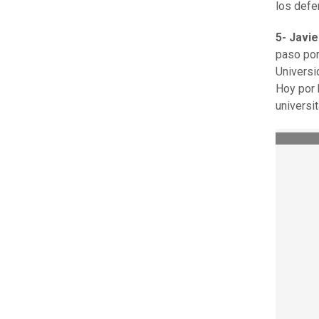
los defe
5- Javie
paso por
Universi
Hoy por h
universit