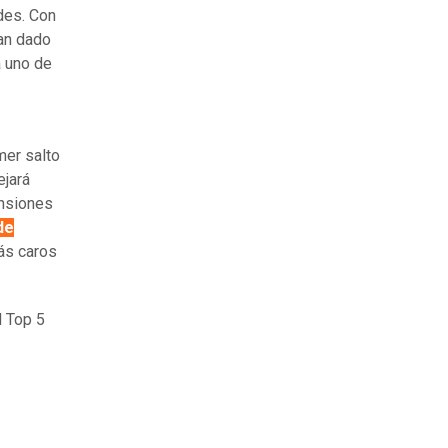
des. Con
han dado
a uno de
mer salto
ejará
ensiones
de
ás caros
l Top 5