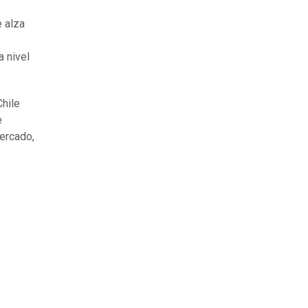
e alza
 nivel
Chile
e
mercado,