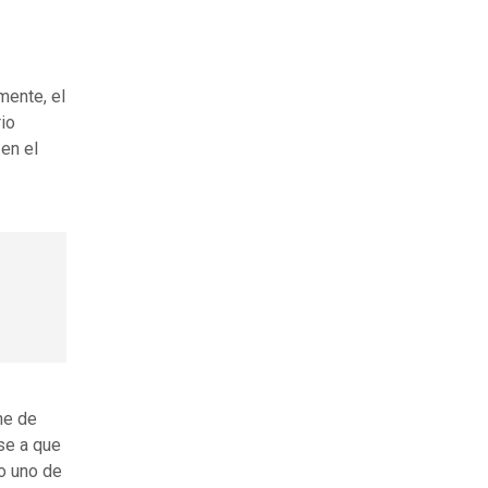
mente, el
rio
 en el
ne de
se a que
mo uno de