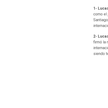
1- Luca
como el 
Santiago
internac
2- Lucas
firmó la
internac
siendo t