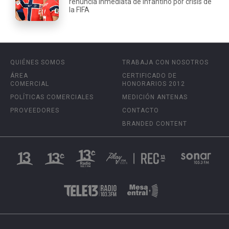
renuncia inmediata de Infantino por crisis de
la FIFA
QUIÉNES SOMOS
TRABAJA CON NOSOTROS
ÁREA
CERTIFICADO DE
COMERCIAL
HONORARIOS 2012
POLÍTICAS COMERCIALES
MEDICIÓN ANTENAS
PROVEEDORES
CONTACTO
BRANDED CONTENT