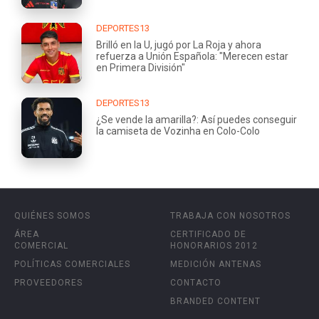
DEPORTES13
Brilló en la U, jugó por La Roja y ahora
refuerza a Unión Española: "Merecen estar
en Primera División"
DEPORTES13
¿Se vende la amarilla?: Así puedes conseguir
la camiseta de Vozinha en Colo-Colo
QUIÉNES SOMOS
TRABAJA CON NOSOTROS
ÁREA
CERTIFICADO DE
COMERCIAL
HONORARIOS 2012
POLÍTICAS COMERCIALES
MEDICIÓN ANTENAS
PROVEEDORES
CONTACTO
BRANDED CONTENT