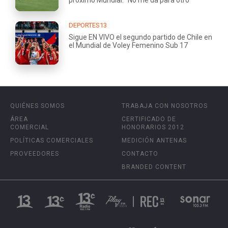
DEPORTES13
Sigue EN VIVO el segundo partido de Chile en
el Mundial de Voley Femenino Sub 17
QUIÉNES SOMOS
TRABAJA CON NOSOTROS
ÁREA
CERTIFICADO DE
COMERCIAL
HONORARIOS 2012
POLÍTICAS COMERCIALES
MEDICIÓN ANTENAS
PROVEEDORES
CONTACTO
BRANDED CONTENT