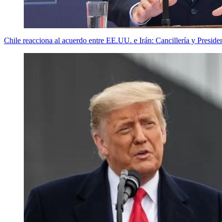
Chile reacciona al acuerdo entre EE.UU. e Irán: Cancillería y Preside