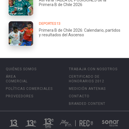
Así va la TABLA DE POSICIONES de la
Primera B de Chile 2026
DEPORTES13
Primera B de Chile 2026: Calendario, partidos
y resultados del Ascenso
QUIÉNES SOMOS
TRABAJA CON NOSOTROS
ÁREA
CERTIFICADO DE
COMERCIAL
HONORARIOS 2012
POLÍTICAS COMERCIALES
MEDICIÓN ANTENAS
PROVEEDORES
CONTACTO
BRANDED CONTENT