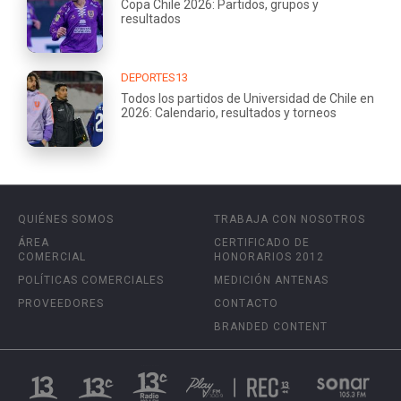
Copa Chile 2026: Partidos, grupos y
resultados
DEPORTES13
Todos los partidos de Universidad de Chile en
2026: Calendario, resultados y torneos
QUIÉNES SOMOS
TRABAJA CON NOSOTROS
ÁREA
CERTIFICADO DE
COMERCIAL
HONORARIOS 2012
POLÍTICAS COMERCIALES
MEDICIÓN ANTENAS
PROVEEDORES
CONTACTO
BRANDED CONTENT