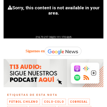
Síguenos en
ETIQUETAS DE ESTA NOTA
FÚTBOL CHILENO
COLO-COLO
COBRESAL