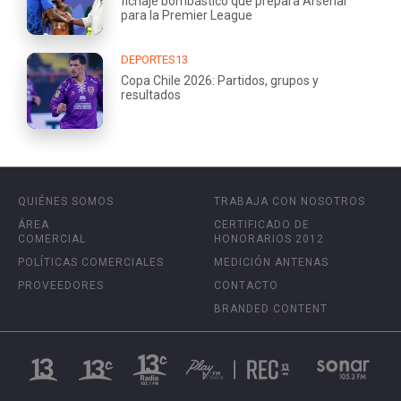
fichaje bombástico que prepara Arsenal
para la Premier League
DEPORTES13
Copa Chile 2026: Partidos, grupos y
resultados
QUIÉNES SOMOS
TRABAJA CON NOSOTROS
ÁREA
CERTIFICADO DE
COMERCIAL
HONORARIOS 2012
POLÍTICAS COMERCIALES
MEDICIÓN ANTENAS
PROVEEDORES
CONTACTO
BRANDED CONTENT