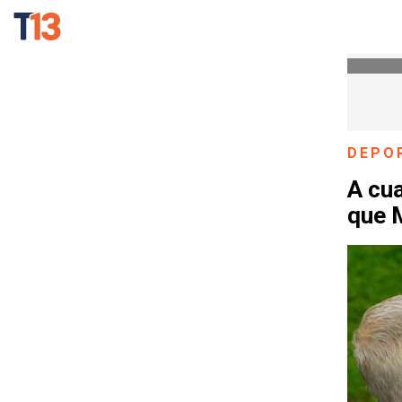
DEPO
A cua
que 