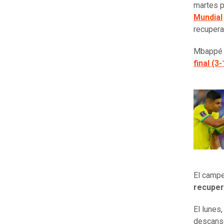
martes p
Mundial
recupera
Mbappé j
final (3-
El camp
recuper
El lunes
descans