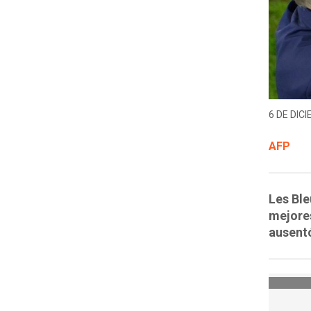
6 DE DICI
AFP
Les Ble
mejores
ausentó