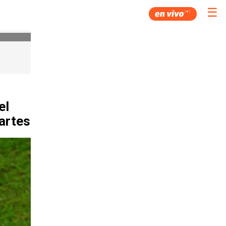
☰
el
artes