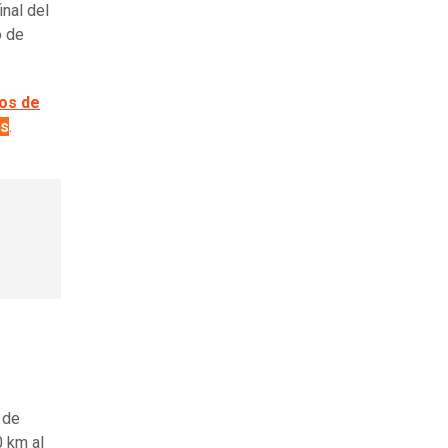
inal del
o de
vos de
es
.
 de
0 km al