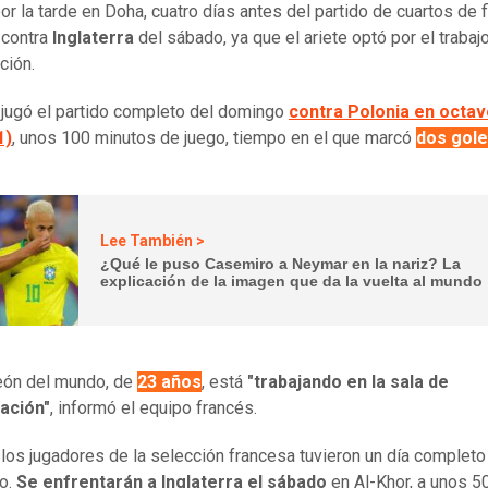
or la tarde en Doha, cuatro días antes del partido de cuartos de f
contra
Inglaterra
del sábado, ya que el ariete optó por el trabaj
ción.
ugó el partido completo del domingo
contra Polonia en octa
1)
, unos 100 minutos de juego, tiempo en el que marcó
dos gol
Lee También >
¿Qué le puso Casemiro a Neymar en la nariz? La
explicación de la imagen que da la vuelta al mundo
eón del mundo, de
23 años
, está
"trabajando en la sala de
ación"
, informó el equipo francés.
, los jugadores de la selección francesa tuvieron un día completo
o.
Se enfrentarán a Inglaterra el sábado
en Al-Khor, a unos 5