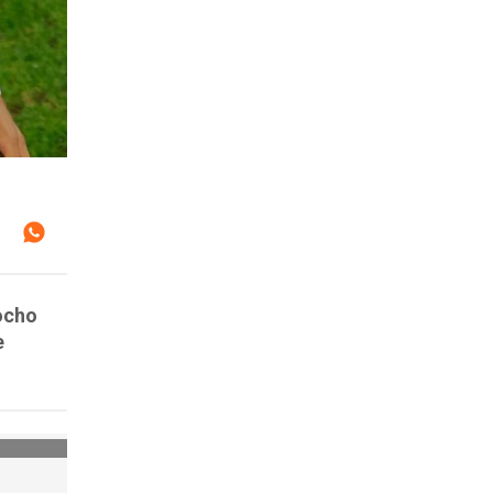
 ocho
e