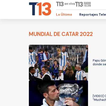
Lo Último
Reportajes Tel
MUNDIAL DE CATAR 2022
Papu Góm
donde se
[VIDEO] C
"Muchac