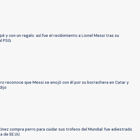
é y con un regalo: así fue el recibimiento a Lionel Messi tras su
al PSG
ro reconoce que Messi se enojó con él por su borrachera en Catar y
dijo
ínez compra perro para cuidar sus trofeos del Mundial: fue adiestrado
a de EE.UU.