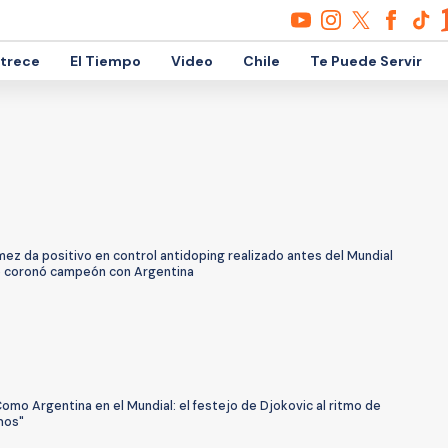
etrece
El Tiempo
Video
Chile
Te Puede Servir
ez da positivo en control antidoping realizado antes del Mundial
 coronó campeón con Argentina
omo Argentina en el Mundial: el festejo de Djokovic al ritmo de
hos"