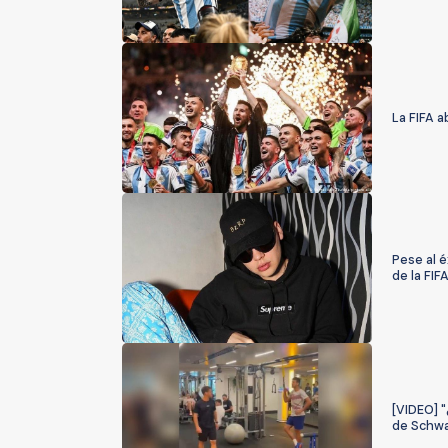
La FIFA a
Pese al é
de la FIF
[VIDEO] "
de Schw