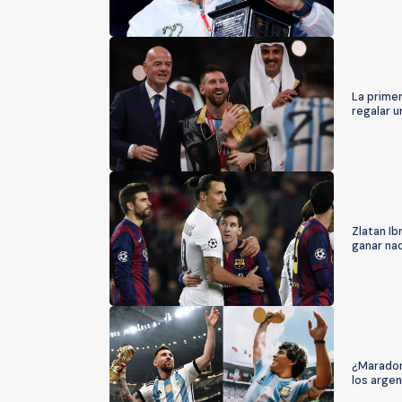
La primer
regalar u
Zlatan Ib
ganar na
¿Maradona
los argen