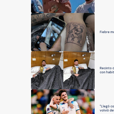
Fiebre mu
Recinto 
con habi
"Llegó c
volvió de