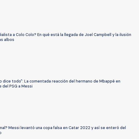
alista a Colo Colo? En qué está la llegada de Joel Campbell y la ilusión
as albos
 lo dice todo": La comentada reacción del hermano de Mbappé en
 del PSG a Messi
ginal? Messi levantó una copa falsa en Catar 2022 y así se enteró del
o