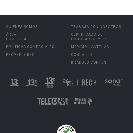
QUIÉNES SOMOS
TRABAJA CON NOSOTROS
ÁREA
CERTIFICADO DE
COMERCIAL
HONORARIOS 2012
POLÍTICAS COMERCIALES
MEDICIÓN ANTENAS
PROVEEDORES
CONTACTO
BRANDED CONTENT