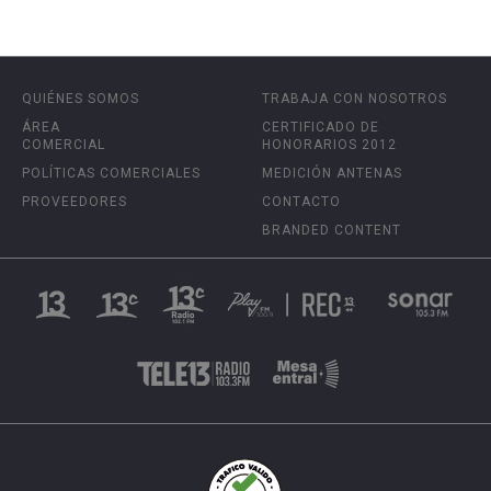
QUIÉNES SOMOS
TRABAJA CON NOSOTROS
ÁREA
CERTIFICADO DE
COMERCIAL
HONORARIOS 2012
POLÍTICAS COMERCIALES
MEDICIÓN ANTENAS
PROVEEDORES
CONTACTO
BRANDED CONTENT